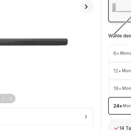
Wähle dei
6
+
Mona
12
+
Mon
18
+
Mon
24
+
Mon
14 Ta