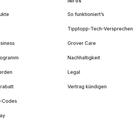
INFOS
ukte
So funktioniert’s
Tipptopp-Tech-Versprechen
siness
Grover Care
programm
Nachhaltigkeit
erden
Legal
rabatt
Vertrag kündigen
n-Codes
day