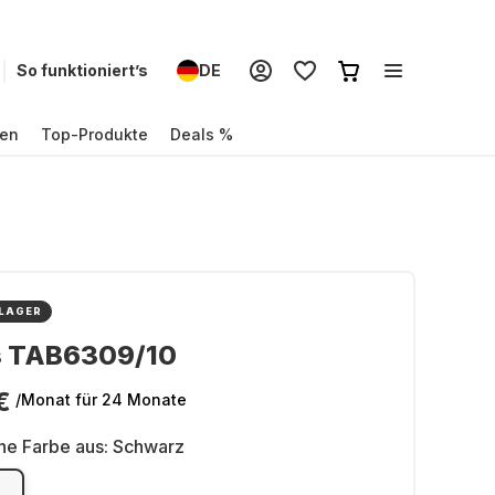
So funktioniert’s
DE
en
Top-Produkte
Deals %
 LAGER
ps TAB6309/10
€
/Monat
für 24 Monate
ne Farbe aus:
Schwarz