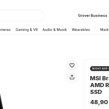
Grover Business
ameras
Gaming & VR
Audio & Musik
Wearables
Mark
NICHT AUF
MSI Br
AMD R
SSD
48,90