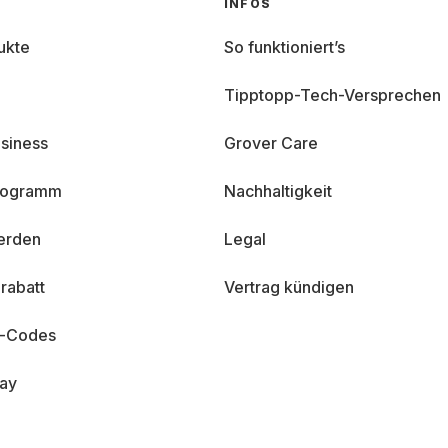
INFOS
ukte
So funktioniert’s
Tipptopp-Tech-Versprechen
siness
Grover Care
programm
Nachhaltigkeit
erden
Legal
rabatt
Vertrag kündigen
n-Codes
day