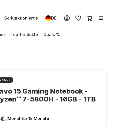
So funktioniert’s
DE
en
Top-Produkte
Deals %
 LAGER
avo 15 Gaming Notebook -
yzen™ 7-5800H - 16GB - 1TB
 €
/Monat
für 18 Monate