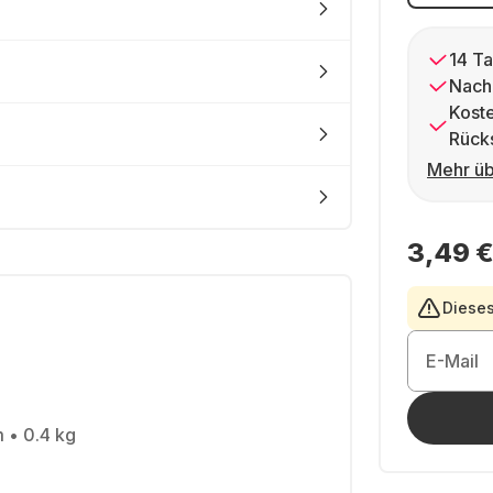
14 Ta
Nach
Kost
Rück
Mehr üb
3,49 
Dieses
E-Mail
m • 0.4 kg