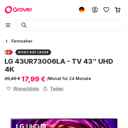
Fernseher
NICHT AUF LAGER
LG 43UR73006LA - TV 43" UHD
4K
17,99 €
20,49 €
/Monat
für 24 Monate
Wunschliste
Teilen