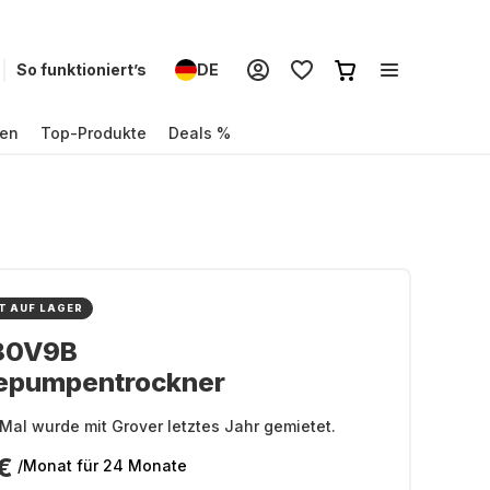
So funktioniert’s
DE
en
Top-Produkte
Deals %
T AUF LAGER
80V9B
pumpentrockner
Mal wurde mit Grover letztes Jahr gemietet.
€
/Monat
für 24 Monate