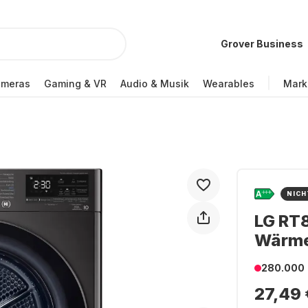
Grover Business
ameras
Gaming & VR
Audio & Musik
Wearables
Mark
NICH
LG RT
Wärme
280.000
27,49 