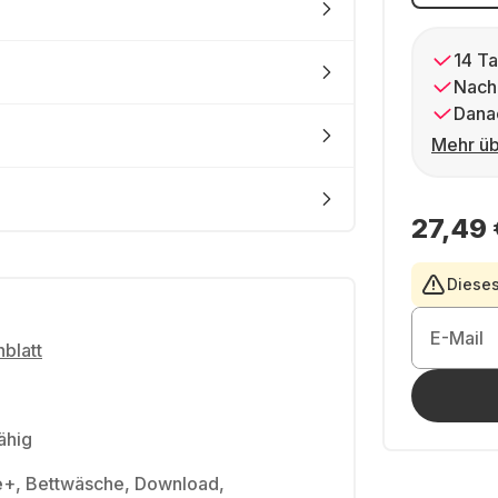
14 Ta
Nach
Dana
Mehr üb
27,49 
Dieses
E-Mail
blatt
ähig
e+, Bettwäsche, Download,