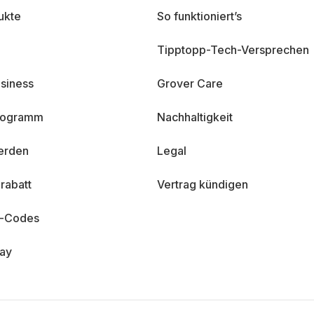
ukte
So funktioniert’s
Tipptopp-Tech-Versprechen
siness
Grover Care
programm
Nachhaltigkeit
erden
Legal
rabatt
Vertrag kündigen
n-Codes
day