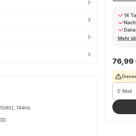
14 Ta
Nach
Dana
Mehr üb
76,99
Dieses
E-Mail
 1080), 144Hz
HDD