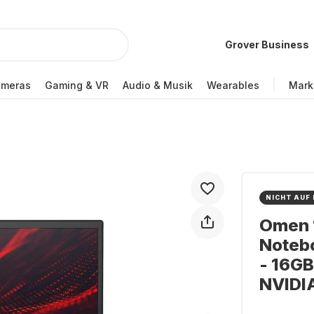
Grover Business
ameras
Gaming & VR
Audio & Musik
Wearables
Mark
NICHT AUF
Omen 
Notebo
- 16GB
NVIDI