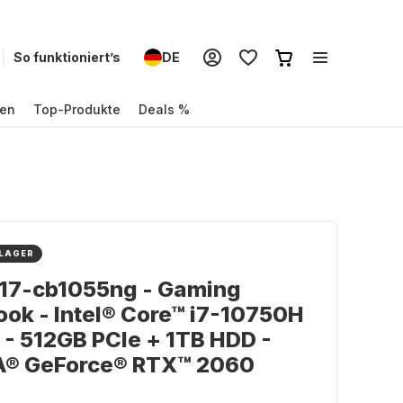
So funktioniert’s
DE
en
Top-Produkte
Deals %
 LAGER
17-cb1055ng - Gaming
ok - Intel® Core™ i7-10750H
 - 512GB PCIe + 1TB HDD -
A® GeForce® RTX™ 2060