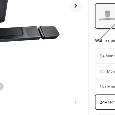
Wähle dei
6
+
Mona
12
+
Mon
18
+
Mon
24
+
Mon