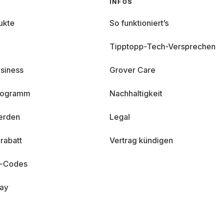
INFOS
ukte
So funktioniert’s
Tipptopp-Tech-Versprechen
siness
Grover Care
programm
Nachhaltigkeit
erden
Legal
rabatt
Vertrag kündigen
n-Codes
day