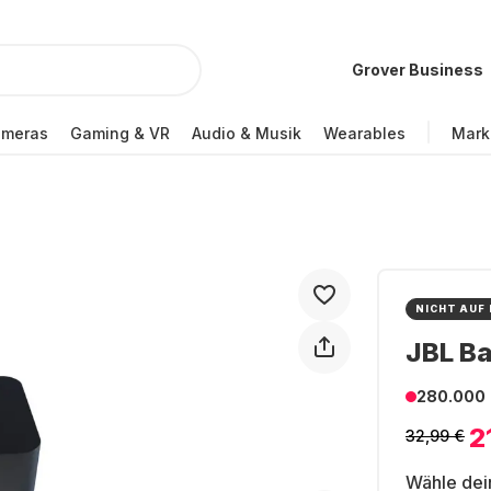
Grover Business
ameras
Gaming & VR
Audio & Musik
Wearables
Mark
NICHT AUF
JBL B
280.000
2
32,99 €
Wähle dei