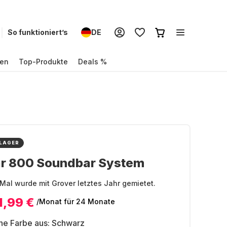
So funktioniert’s
DE
en
Top-Produkte
Deals %
 LAGER
ar 800 Soundbar System
Mal wurde mit Grover letztes Jahr gemietet.
1,99 €
/Monat
für 24 Monate
ne Farbe aus:
Schwarz