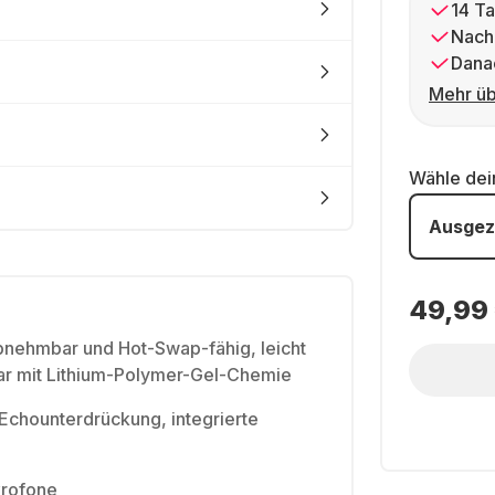
14 Ta
Nach
Dana
Mehr üb
Wähle de
Ausgez
49,99
nehmbar und Hot-Swap-fähig, leicht
bar mit Lithium-Polymer-Gel-Chemie
Echounterdrückung, integrierte
krofone