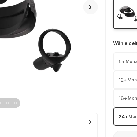
Wähle dei
6
+
Mona
12
+
Mon
18
+
Mon
24
+
Mon