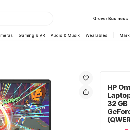
Grover Business
ameras
Gaming & VR
Audio & Musik
Wearables
Mark
HP Om
Lapto
32 GB 
GeFor
(QWER