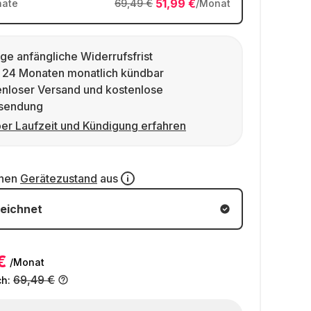
51,99 €
ate
69,49 €
/Monat
ge anfängliche Widerrufsfrist
 24 Monaten monatlich kündbar
enloser Versand und kostenlose
sendung
er Laufzeit und Kündigung erfahren
inen
Gerätezustand
aus
eichnet
€
/Monat
69,49 €
ch: