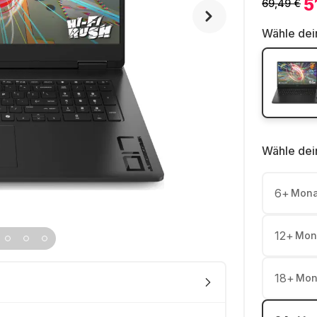
5
69,49 €
Wähle dei
Wähle dei
6
+
Mona
12
+
Mon
18
+
Mon