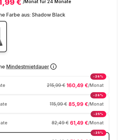
1,99 €
/Monat
für 24 Monate
ne Farbe aus:
Shadow Black
ne
Mindestmietdauer
-26%
160,49 €
te
215,99 €
/Monat
-26%
85,99 €
ate
115,99 €
/Monat
-25%
61,49 €
ate
82,49 €
/Monat
-25%