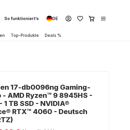
So funktioniert’s
DE
en
Top-Produkte
Deals %
en 17-db0096ng Gaming-
p - AMD Ryzen™ 9 8945HS -
- 1 TB SSD - NVIDIA®
ce® RTX™ 4060 - Deutsch
TZ)