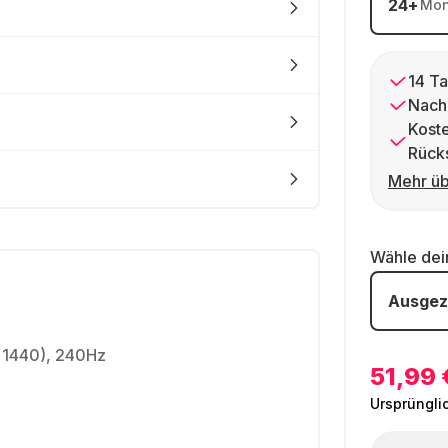
24
+
Mon
14 Ta
Nach
Kost
Rück
Mehr üb
Wähle de
Ausgez
x 1440), 240Hz
51,99 
Ursprüngli