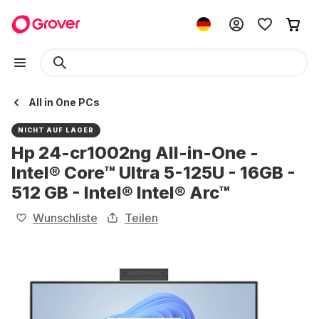
All in One PCs
NICHT AUF LAGER
Hp 24-cr1002ng All-in-One -
Intel® Core™ Ultra 5-125U - 16GB -
512 GB - Intel® Intel® Arc™
Wunschliste
Teilen