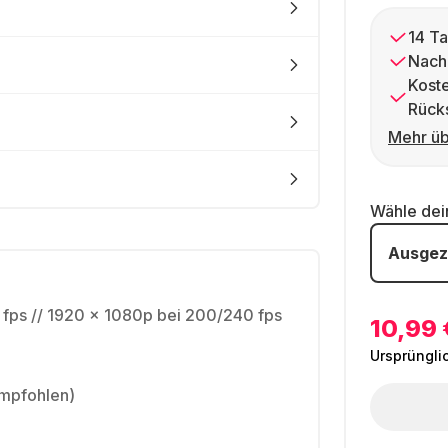
14 Ta
Nach
Kost
Rück
Mehr üb
Wähle de
Ausgez
 fps // 1920 x 1080p bei 200/240 fps
10,99 
Ursprüngli
mpfohlen)