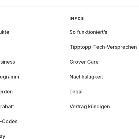
INFOS
ukte
So funktioniert’s
Tipptopp-Tech-Versprechen
siness
Grover Care
programm
Nachhaltigkeit
erden
Legal
rabatt
Vertrag kündigen
n-Codes
day