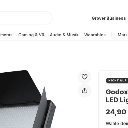
Grover Business
ameras
Gaming & VR
Audio & Musik
Wearables
Mark
NICHT AUF
Godox 
LED Li
24,90
Wähle dei