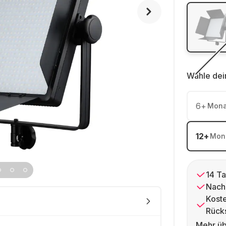
Wähle dei
6
+
Mona
12
+
Mon
14 Ta
Nach
Kost
Rück
Mehr üb