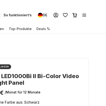
So funktioniert’s
DE
en
Top-Produkte
Deals %
 LAGER
LED1000Bi II Bi-Color Video
ght Panel
 €
/Monat
für 12 Monate
ne Farbe aus:
Schwarz