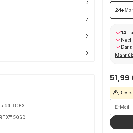
24
+
Mon
14 Ta
Nach
Dana
Mehr üb
51,99 
Dieses
zu 66 TOPS
E-Mail
 RTX™ 5060