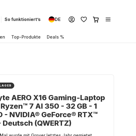
So funktioniert’s
DE
en
Top-Produkte
Deals %
 LAGER
yte AERO X16 Gaming-Laptop
Ryzen™ 7 AI 350 - 32 GB - 1
D - NVIDIA® GeForce® RTX™
- Deutsch (QWERTZ)
Mal wurde mit Grover letztes Jahr gemietet.