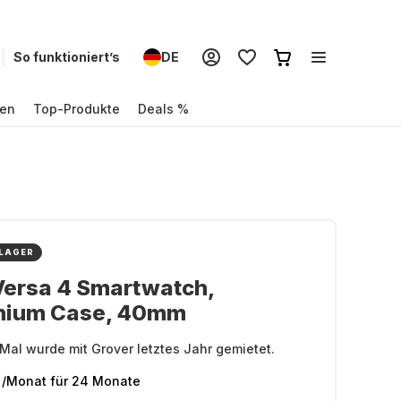
So funktioniert’s
DE
en
Top-Produkte
Deals %
 LAGER
 Versa 4 Smartwatch,
nium Case, 40mm
Mal wurde mit Grover letztes Jahr gemietet.
/Monat
für 24 Monate