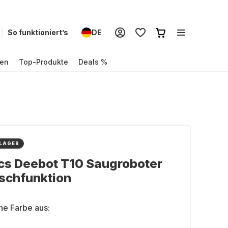
So funktioniert’s
DE
en
Top-Produkte
Deals %
 LAGER
cs Deebot T10 Saugroboter
schfunktion
ne Farbe aus: