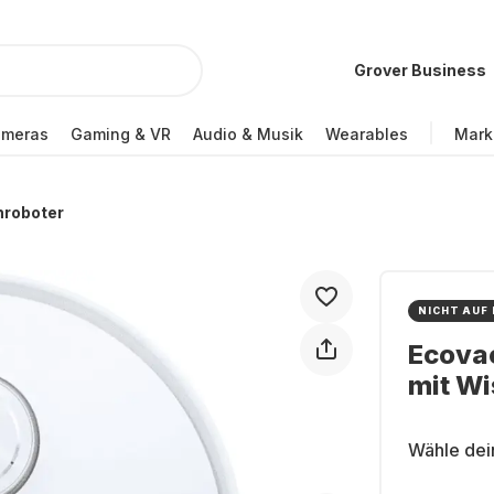
Grover Business
ameras
Gaming & VR
Audio & Musik
Wearables
Mark
hroboter
NICHT AUF
Ecova
mit Wi
Wähle dei