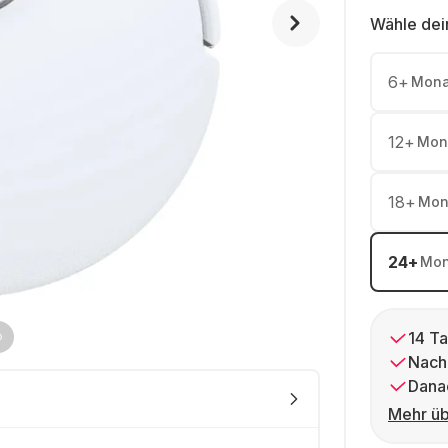
Wähle dei
6
+
Mona
12
+
Mon
18
+
Mon
24
+
Mon
14 Ta
Nach
Dana
Mehr üb