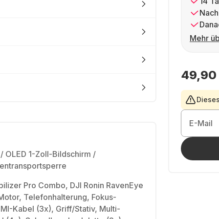
14 Ta
Nach
Dana
Mehr üb
49,90
Dieses
E-Mail
 OLED 1-Zoll-Bildschirm /
sentransportsperre
abilizer Pro Combo, DJI Ronin RavenEye
Motor, Telefonhalterung, Fokus-
I-Kabel (3x), Griff/Stativ, Multi-