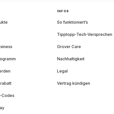
INFOS
ukte
So funktioniert’s
Tipptopp-Tech-Versprechen
siness
Grover Care
programm
Nachhaltigkeit
erden
Legal
rabatt
Vertrag kündigen
n-Codes
day