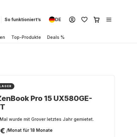
So funktioniert’s
DE
en
Top-Produkte
Deals %
 LAGER
ZenBook Pro 15 UX580GE-
5T
Mal wurde mit Grover letztes Jahr gemietet.
 €
/Monat
für 18 Monate