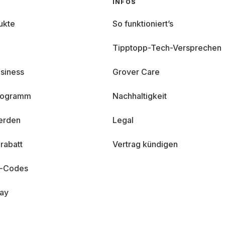
INFOS
ukte
So funktioniert’s
Tipptopp-Tech-Versprechen
siness
Grover Care
programm
Nachhaltigkeit
erden
Legal
rabatt
Vertrag kündigen
n-Codes
day