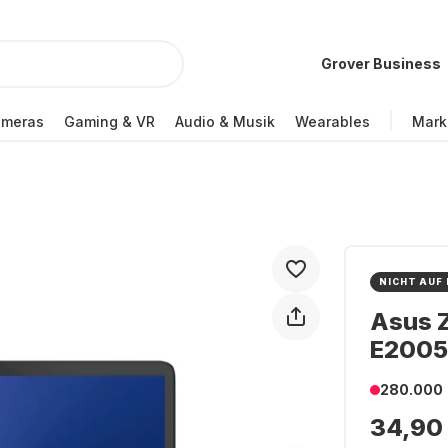
Grover Business
ameras
Gaming & VR
Audio & Musik
Wearables
Mark
NICHT AUF
Asus 
E200
280.000
34,90