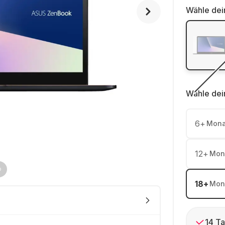
Wähle dei
Wähle dei
6
+
Mona
12
+
Mon
18
+
Mon
14 Ta