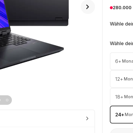
280.000
Wähle dei
Wähle dei
6
+
Mona
12
+
Mon
18
+
Mon
24
+
Mon