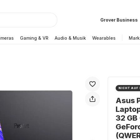
Grover Business
ameras
Gaming & VR
Audio & Musik
Wearables
Mark
NICHT AUF
Asus P
Laptop
32 GB 
GeFor
(QWER