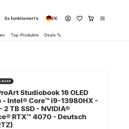
So funktioniert’s
DE
en
Top-Produkte
Deals %
 LAGER
roArt Studiobook 16 OLED
 - Intel® Core™ i9-13980HX -
- 2 TB SSD - NVIDIA®
ce® RTX™ 4070 - Deutsch
TZ)