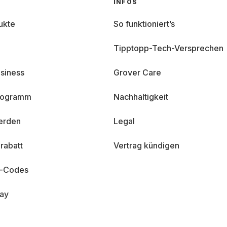
INFOS
ukte
So funktioniert’s
Tipptopp-Tech-Versprechen
siness
Grover Care
programm
Nachhaltigkeit
erden
Legal
rabatt
Vertrag kündigen
n-Codes
day