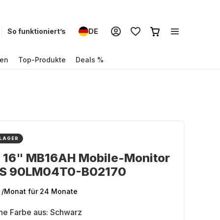
So funktioniert’s
DE
en
Top-Produkte
Deals %
 LAGER
- 16" MB16AH Mobile-Monitor
PS 90LM04T0-B02170
/Monat
für 24 Monate
ne Farbe aus:
Schwarz