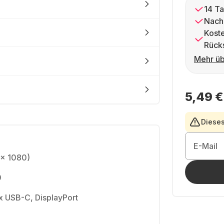
14 Ta
Nach
Kost
Rück
Mehr üb
5,49 €
Dieses
E-Mail
 x 1080)
0
1x USB-C, DisplayPort