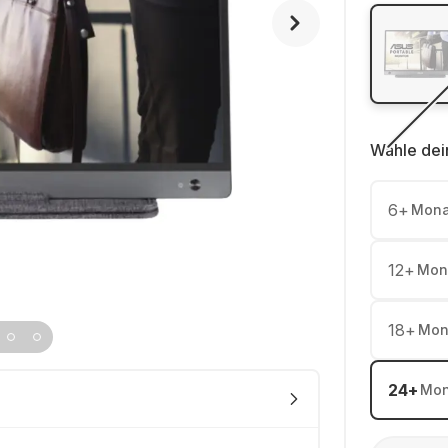
Wähle dei
6
+
Mona
12
+
Mon
18
+
Mon
24
+
Mon