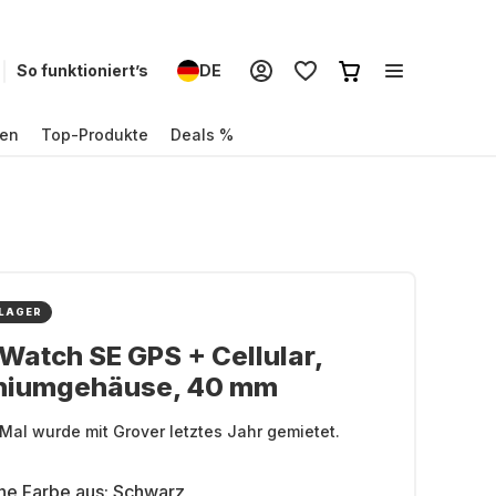
So funktioniert’s
DE
en
Top-Produkte
Deals %
 LAGER
Watch SE GPS + Cellular,
niumgehäuse, 40 mm
Mal wurde mit Grover letztes Jahr gemietet.
ne Farbe aus:
Schwarz