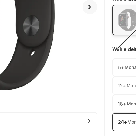
Wähle dei
6
+
Mona
12
+
Mon
18
+
Mon
24
+
Mon