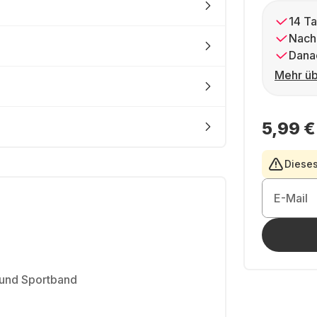
14 Ta
Nach
Dana
Mehr üb
5,99 €
Dieses
E-Mail
und Sportband