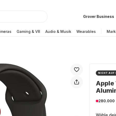
Grover Business
ameras
Gaming & VR
Audio & Musik
Wearables
Mark
NICHT AUF
Apple 
Alumi
280.000
Wähle dei