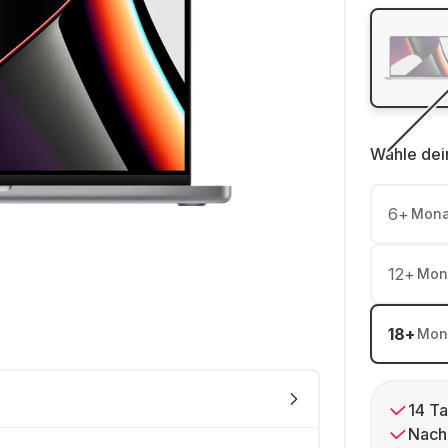
Wähle dei
6
+
Mona
12
+
Mon
18
+
Mon
14 Ta
Nach