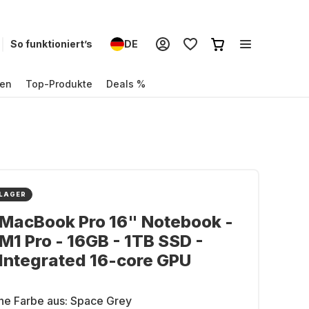
So funktioniert’s
DE
en
Top-Produkte
Deals %
 LAGER
MacBook Pro 16" Notebook -
M1 Pro - 16GB - 1TB SSD -
Integrated 16-core GPU
ne Farbe aus:
Space Grey