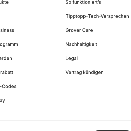
ukte
So funktioniert’s
Tipptopp-Tech-Versprechen
siness
Grover Care
programm
Nachhaltigkeit
erden
Legal
rabatt
Vertrag kündigen
n-Codes
day