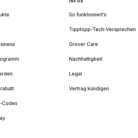
INFOS
ukte
So funktioniert’s
Tipptopp-Tech-Versprechen
siness
Grover Care
programm
Nachhaltigkeit
erden
Legal
rabatt
Vertrag kündigen
n-Codes
day