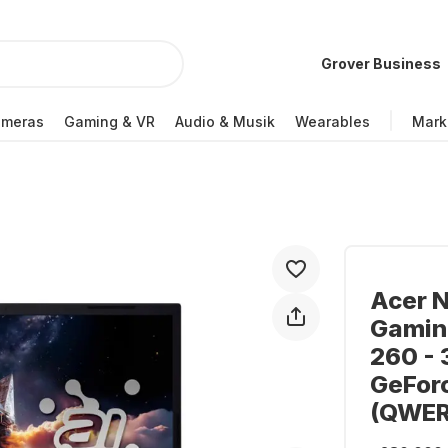
Grover Business
ameras
Gaming & VR
Audio & Musik
Wearables
Mark
Acer N
Gamin
260 - 
GeFor
(QWER