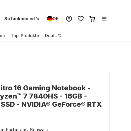
So funktioniert’s
DE
en
Top-Produkte
Deals %
itro 16 Gaming Notebook -
yzen™ 7 7840HS - 16GB -
 SSD - NVIDIA® GeForce® RTX
ne Farbe aus:
Schwarz