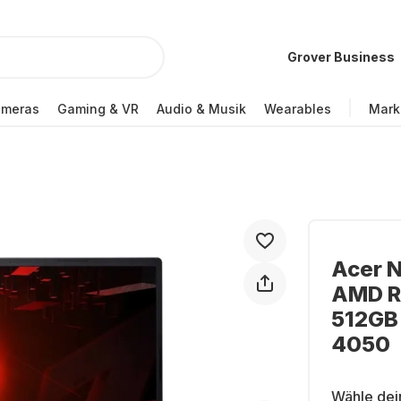
Grover Business
ameras
Gaming & VR
Audio & Musik
Wearables
Mark
Acer N
AMD R
512GB
4050
Wähle dei