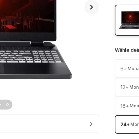
Wähle dei
6
+
Mona
12
+
Mon
18
+
Mon
24
+
Mon