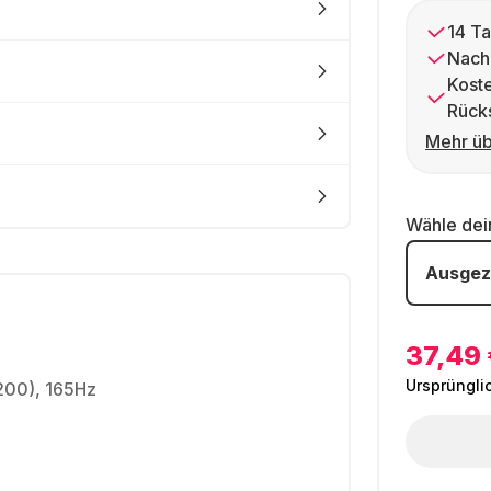
14 Ta
Nach
Kost
Rück
Mehr üb
Wähle de
Ausgez
37,49 
Ursprüngli
1200), 165Hz