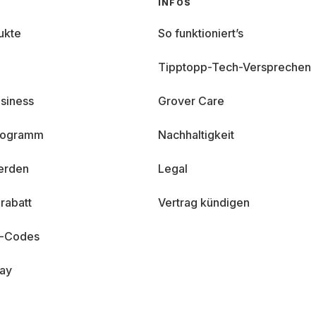
INFOS
ukte
So funktioniert’s
Tipptopp-Tech-Versprechen
siness
Grover Care
programm
Nachhaltigkeit
erden
Legal
rabatt
Vertrag kündigen
n-Codes
day