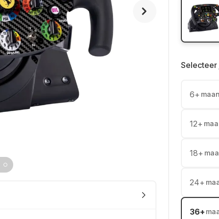
Selecteer 
6
+
maa
12
+
maa
18
+
maa
24
+
ma
36
+
ma