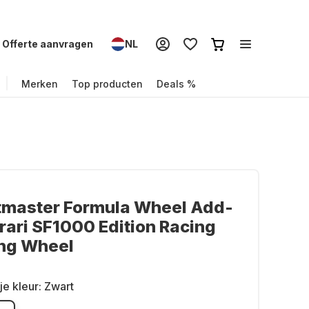
Offerte aanvragen
NL
Merken
Top producten
Deals %
tmaster Formula Wheel Add-
rari SF1000 Edition Racing
ing Wheel
je kleur:
Zwart