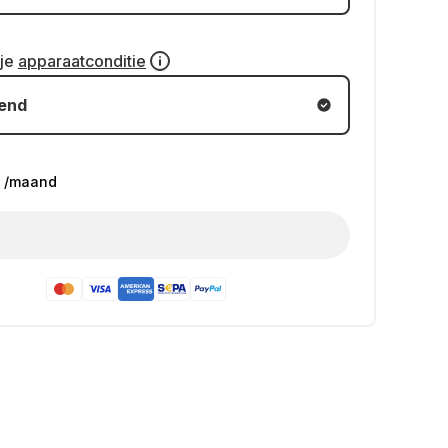
 je
apparaatconditie
kend
/maand