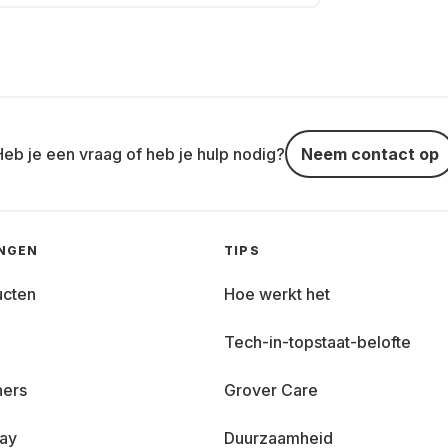
Heb je een vraag of heb je hulp nodig?
Neem contact op
INGEN
TIPS
ucten
Hoe werkt het
Tech-in-topstaat-belofte
ners
Grover Care
day
Duurzaamheid