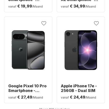
128GB - Dual SIM
256GB - Dual SIM
€ 19,99
€ 34,99
vanaf
/Maand
vanaf
/Maand
Google Pixel 10 Pro
Apple iPhone 17e -
Smartphone -
256GB - Dual SIM
128GB - Dual SIM
€ 27,49
€ 24,49
vanaf
/Maand
vanaf
/Maand