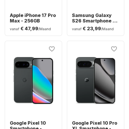
Apple iPhone 17 Pro
Samsung Galaxy
Max - 256GB
S26 Smartphone -
256GB - Dual SIM
€ 47,99
€ 23,99
vanaf
/Maand
vanaf
/Maand
Google Pixel 10
Google Pixel 10 Pro
Smartphone -
XL Smartphone -