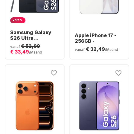
-37%
Samsung Galaxy
Apple iPhone 17 -
S26 Ultra
256GB -
Smartphone -
€ 52,99
vanaf
€ 32,49
256GB - Dual SIM
vanaf
/Maand
€ 33,49
/Maand