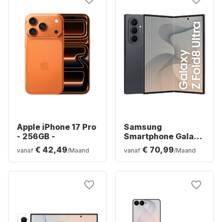
Apple iPhone 17 Pro
Samsung
- 256GB -
Smartphone Galaxy
Z Fold8 Ultra - 12GB
€ 42,49
€ 70,99
vanaf
/Maand
vanaf
/Maand
- 256GB - Dual SIM