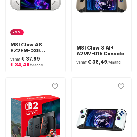
-9%
MSI Claw A8
MSI Claw 8 AI+
BZ2EM-036
A2VM-015 Console
Console | AMD
€ 37,99
vanaf
€ 36,49
Ryzen™ Z2 Extreme
vanaf
/Maand
€ 34,49
/Maand
| 24GB 1TB Win11