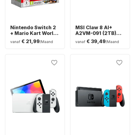
Nintendo Switch 2
MSI Claw 8 AI+
+ Mario Kart World
A2VM-091 (2TB)
Bundle
Polar Tempest
€ 21,99
€ 39,49
vanaf
/Maand
vanaf
/Maand
Edition