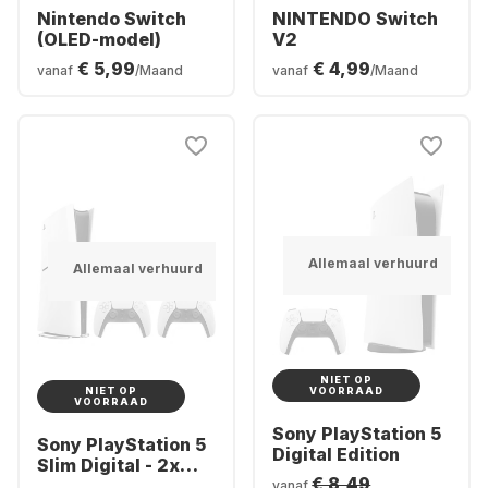
Nintendo Switch
NINTENDO Switch
(OLED-model)
V2
€ 5,99
€ 4,99
vanaf
/Maand
vanaf
/Maand
Allemaal verhuurd
Allemaal verhuurd
NIET OP
NIET OP
VOORRAAD
VOORRAAD
Sony PlayStation 5
Sony PlayStation 5
Digital Edition
Slim Digital - 2x
€ 8,49
DualSense®
vanaf