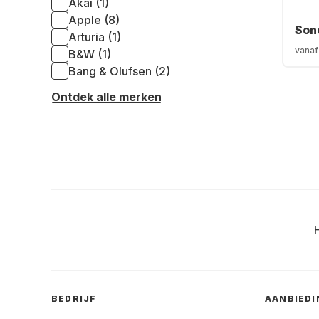
Akai (1)
Apple (8)
Sono
Arturia (1)
vanaf
B&w (1)
Bang & Olufsen (2)
Ontdek alle merken
BEDRIJF
AANBIED