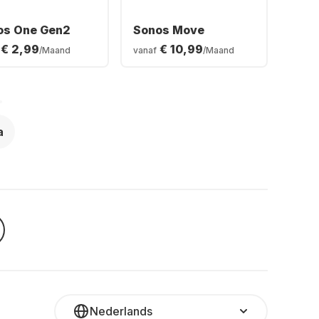
os One Gen2
Sonos Move
€ 2,99
€ 10,99
/Maand
vanaf
/Maand
a
Nederlands