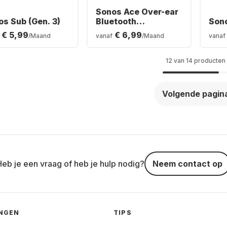
Sonos Ace Over-ear
s Sub (Gen. 3)
Bluetooth
Son
Headphones
€ 5,99
€ 6,99
/Maand
vanaf
/Maand
vanaf
12 van 14 producten
Volgende pagin
Heb je een vraag of heb je hulp nodig?
Neem contact op
INGEN
TIPS