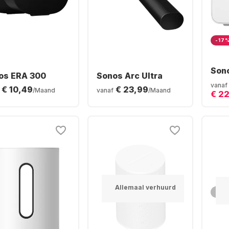
-17
Son
os ERA 300
Sonos Arc Ultra
vanaf
€ 10,49
€ 23,99
/Maand
vanaf
/Maand
€ 2
Allemaal verhuurd