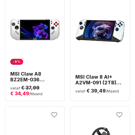
-9%
MSI Claw A8
MSI Claw 8 AI+
BZ2EM-036
A2VM-091 (2TB)
Console | AMD
€ 37,99
Polar Tempest
vanaf
€ 39,49
Ryzen™ Z2 Extreme
vanaf
/Maand
€ 34,49
Edition
/Maand
| 24GB 1TB Win11