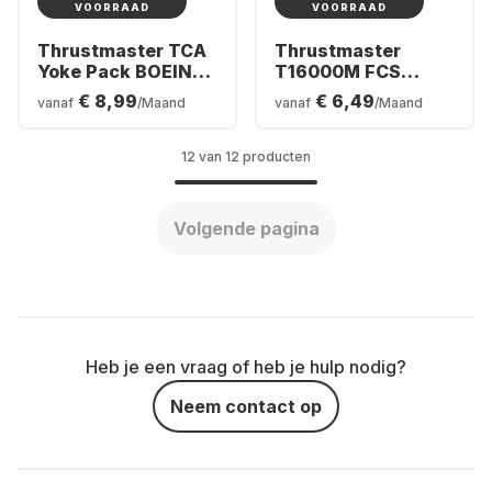
VOORRAAD
VOORRAAD
Thrustmaster TCA
Thrustmaster
Yoke Pack BOEING
T16000M FCS
Edition Joystick
Flight Simulator
€ 8,99
€ 6,49
vanaf
/Maand
vanaf
/Maand
Controller
12 van 12 producten
Volgende pagina
Heb je een vraag of heb je hulp nodig?
Neem contact op