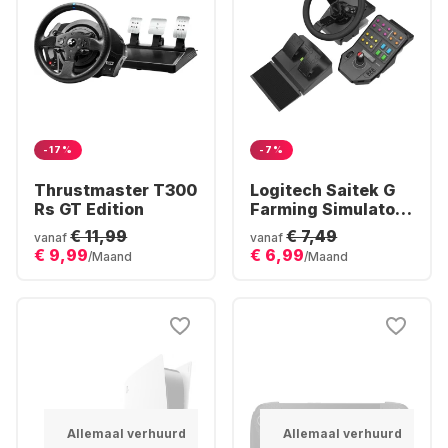
-17%
-7%
Thrustmaster T300
Logitech Saitek G
Rs GT Edition
Farming Simulator
Controller
€ 11,99
€ 7,49
vanaf
vanaf
€ 9,99
€ 6,99
/Maand
/Maand
Allemaal verhuurd
Allemaal verhuurd