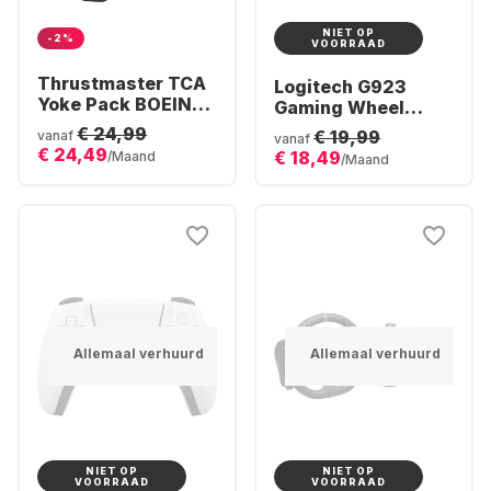
NIET OP
-2%
VOORRAAD
Thrustmaster TCA
Logitech G923
Yoke Pack BOEING
Gaming Wheel
Edition Joystick
(Playstation + PC)
€ 24,99
€ 19,99
vanaf
vanaf
€ 24,49
€ 18,49
/Maand
/Maand
Allemaal verhuurd
Allemaal verhuurd
NIET OP
NIET OP
VOORRAAD
VOORRAAD