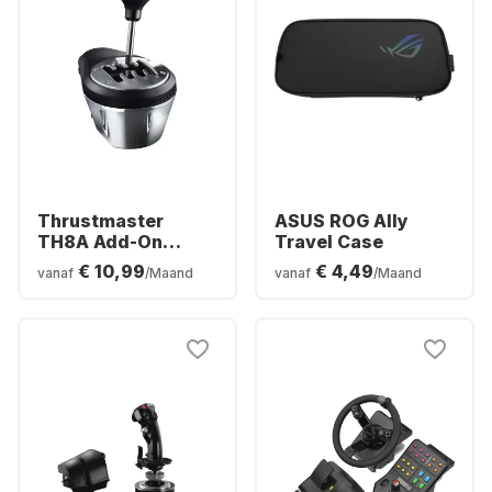
Thrustmaster
ASUS ROG Ally
TH8A Add-On
Travel Case
Versnellingspook
€ 10,99
€ 4,49
vanaf
/Maand
vanaf
/Maand