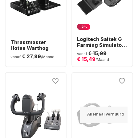
-3%
Logitech Saitek G
Thrustmaster
Farming Simulator
Hotas Warthog
Controller
€ 15,99
vanaf
€ 27,99
vanaf
/Maand
€ 15,49
/Maand
Allemaal verhuurd