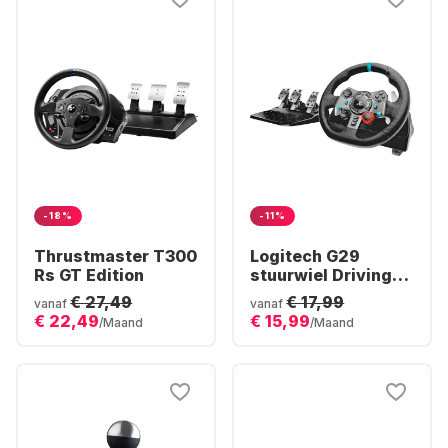
-18%
-11%
Thrustmaster T300
Logitech G29
Rs GT Edition
stuurwiel Driving
Force Racing
€ 27,49
€ 17,99
vanaf
vanaf
€ 22,49
€ 15,99
/Maand
/Maand