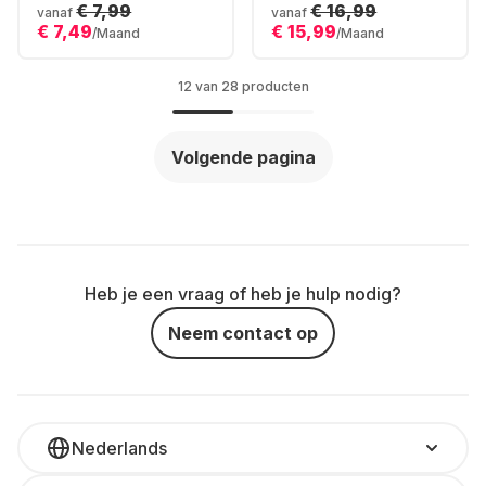
Controller
Force Racing
€ 7,99
€ 16,99
vanaf
vanaf
€ 7,49
€ 15,99
/Maand
/Maand
12 van 28 producten
Volgende pagina
Heb je een vraag of heb je hulp nodig?
Neem contact op
Nederlands