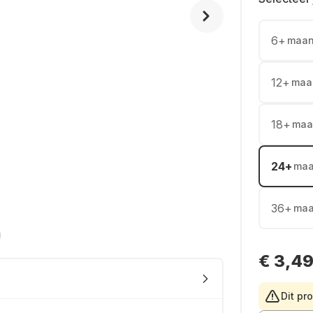
6
+
maa
12
+
maa
18
+
maa
24
+
ma
36
+
ma
€ 3,4
Dit pr