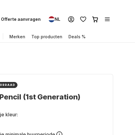
Offerte aanvragen
NL
Merken
Top producten
Deals %
OORRAAD
Pencil (1st Generation)
je kleur:
je
minimale huurperiode