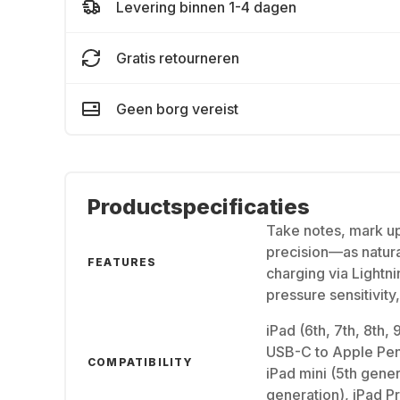
Levering binnen 1-4 dagen
Gratis retourneren
Geen borg vereist
Productspecificaties
Take notes, mark up
precision—as natura
FEATURES
charging via Lightni
pressure sensitivity
iPad (6th, 7th, 8th,
USB-C to Apple Penc
COMPATIBILITY
iPad mini (5th gener
generation), iPad Pr