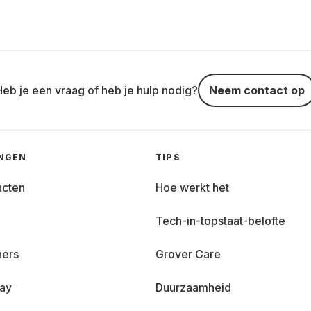
Heb je een vraag of heb je hulp nodig?
Neem contact op
INGEN
TIPS
ucten
Hoe werkt het
Tech-in-topstaat-belofte
ners
Grover Care
day
Duurzaamheid