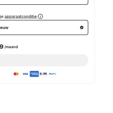
 je
apparaatconditie
ieuw
99
/maand