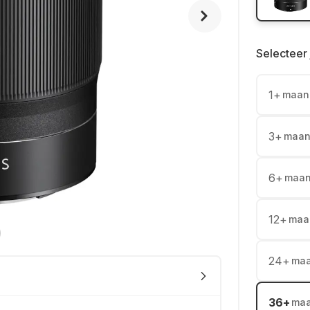
Selecteer 
1
+
maan
3
+
maan
6
+
maa
12
+
maa
24
+
ma
36
+
ma