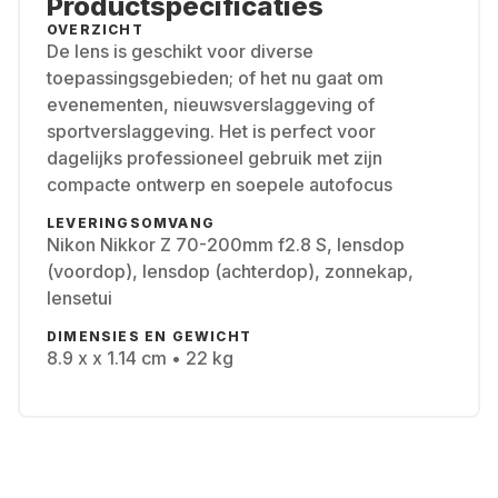
Productspecificaties
OVERZICHT
De lens is geschikt voor diverse
toepassingsgebieden; of het nu gaat om
evenementen, nieuwsverslaggeving of
sportverslaggeving. Het is perfect voor
dagelijks professioneel gebruik met zijn
compacte ontwerp en soepele autofocus
LEVERINGSOMVANG
Nikon Nikkor Z 70-200mm f2.8 S, lensdop
(voordop), lensdop (achterdop), zonnekap,
lensetui
DIMENSIES EN GEWICHT
8.9 x x 1.14 cm • 22 kg