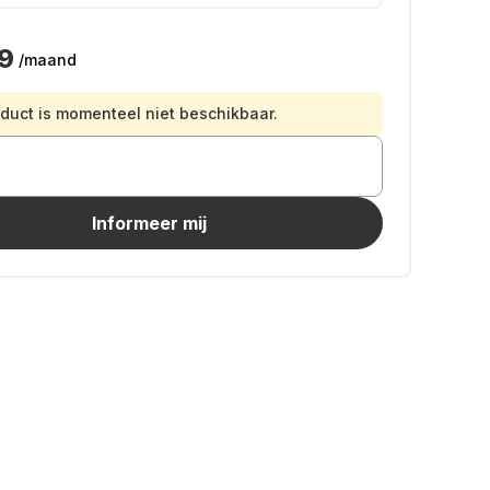
9
/maand
oduct is momenteel niet beschikbaar.
Informeer mij