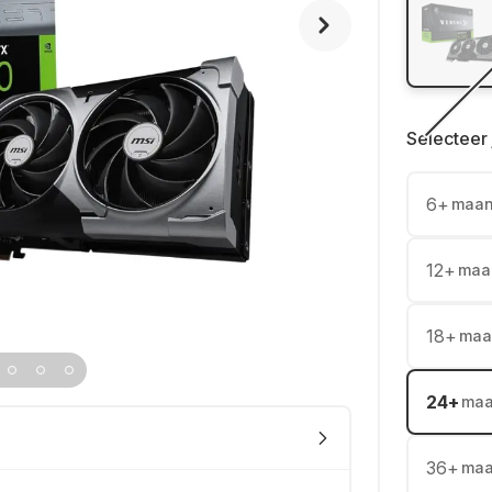
Selecteer 
6
+
maa
12
+
maa
18
+
maa
24
+
ma
36
+
ma