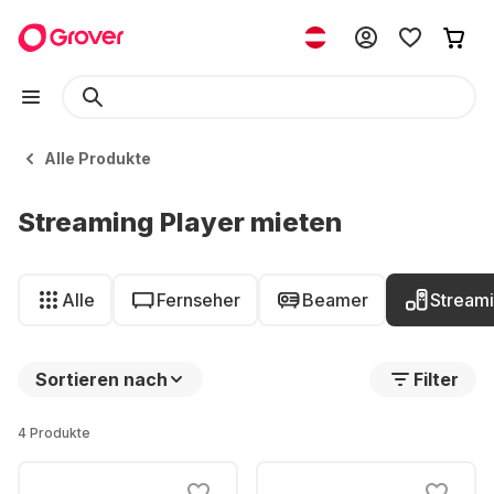
Alle Produkte
Streaming Player mieten
Alle
Fernseher
Beamer
Streami
Sortieren nach
Filter
4 Produkte