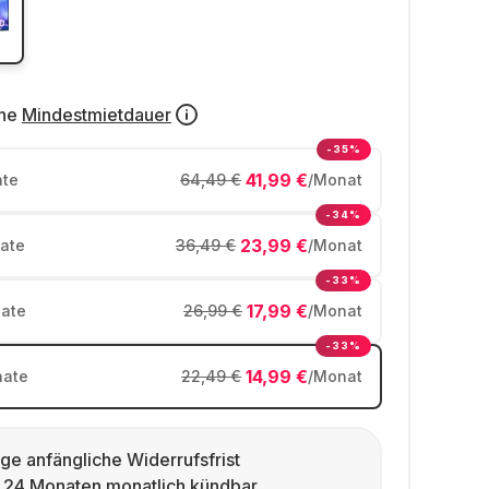
ne
Mindestmietdauer
-35%
41,99 €
te
64,49 €
/Monat
-34%
23,99 €
ate
36,49 €
/Monat
-33%
17,99 €
ate
26,99 €
/Monat
-33%
14,99 €
ate
22,49 €
/Monat
ge anfängliche Widerrufsfrist
 24 Monaten monatlich kündbar