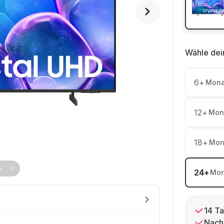
Wähle dei
6
+
Mona
12
+
Mon
18
+
Mon
24
+
Mon
14 Ta
Nach