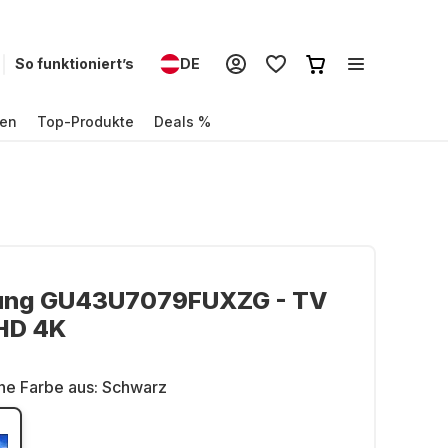
So funktioniert’s
DE
en
Top-Produkte
Deals %
ng GU43U7079FUXZG - TV
HD 4K
ne Farbe aus:
Schwarz