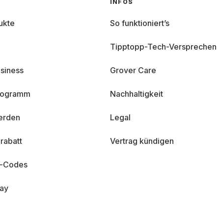
INFOS
ukte
So funktioniert’s
Tipptopp-Tech-Versprechen
siness
Grover Care
programm
Nachhaltigkeit
erden
Legal
rabatt
Vertrag kündigen
n-Codes
day