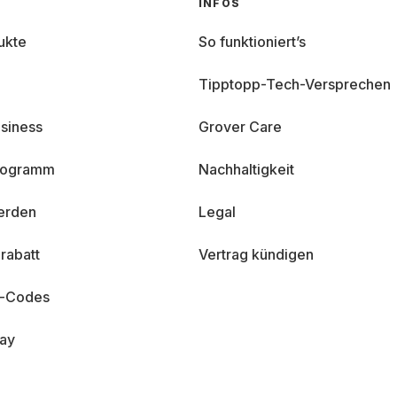
INFOS
ukte
So funktioniert’s
Tipptopp-Tech-Versprechen
siness
Grover Care
programm
Nachhaltigkeit
erden
Legal
rabatt
Vertrag kündigen
n-Codes
day