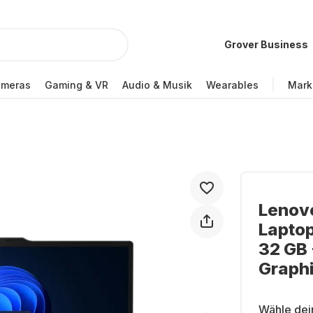
Grover Business
ameras
Gaming & VR
Audio & Musik
Wearables
Mark
Lenov
Laptop
32 GB 
Graph
Wähle dei