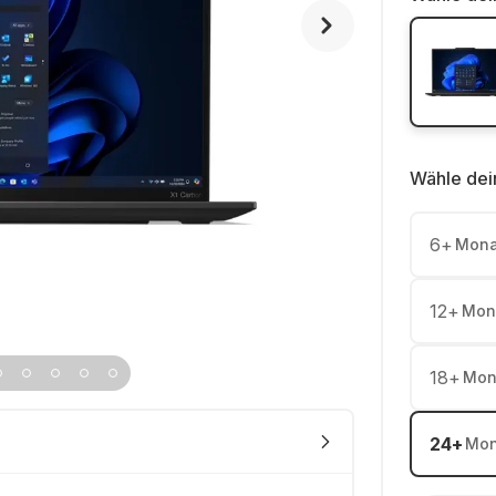
Wähle dei
6
+
Mona
12
+
Mon
18
+
Mon
24
+
Mon