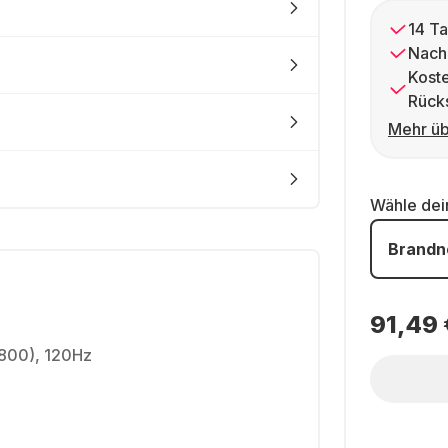
14 Ta
Nach
Kost
Rück
Mehr üb
Wähle de
Brandn
91,49 
1800), 120Hz