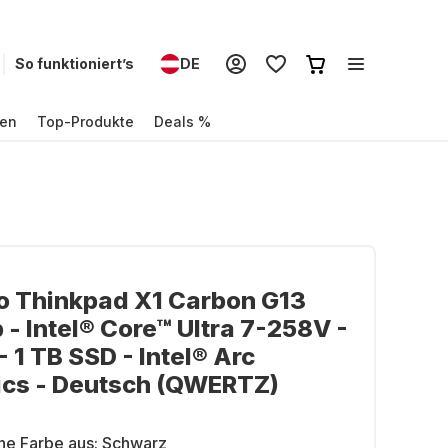
So funktioniert’s
DE
en
Top-Produkte
Deals %
o Thinkpad X1 Carbon G13
 - Intel® Core™ Ultra 7-258V -
- 1 TB SSD - Intel® Arc
ics - Deutsch (QWERTZ)
ne Farbe aus:
Schwarz