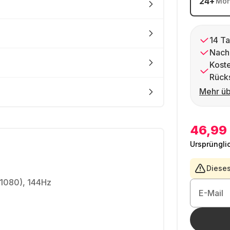
24
+
Mon
14 Ta
Nach
Kost
Rück
Mehr üb
46,99
Ursprüngli
Dieses
 1080), 144Hz
E-Mail