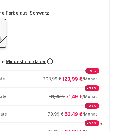
ne Farbe aus:
Schwarz
ne
Mindestmietdauer
-41%
123,99 €
te
208,99 €
/Monat
-36%
71,49 €
ate
111,99 €
/Monat
-33%
53,49 €
ate
79,99 €
/Monat
-30%