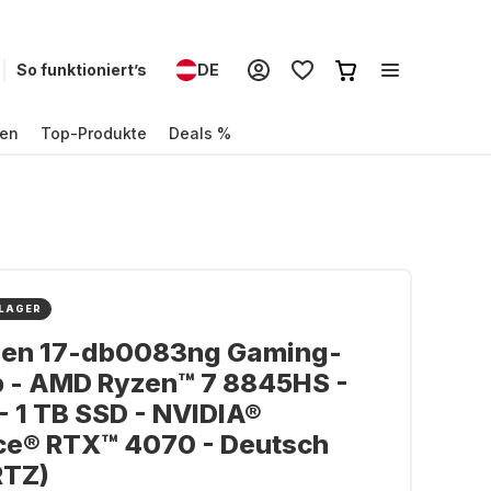
So funktioniert’s
DE
en
Top-Produkte
Deals %
 LAGER
en 17-db0083ng Gaming-
p - AMD Ryzen™ 7 8845HS -
- 1 TB SSD - NVIDIA®
ce® RTX™ 4070 - Deutsch
TZ)