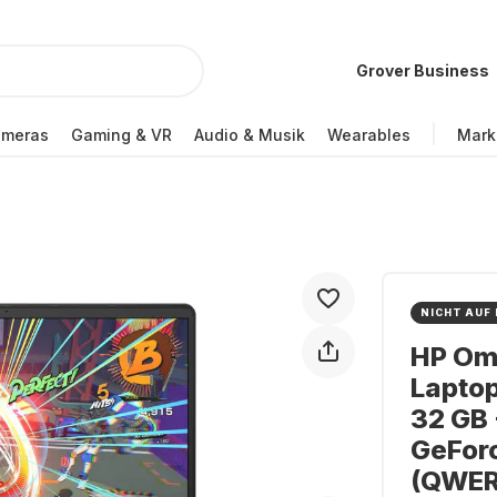
Grover Business
ameras
Gaming & VR
Audio & Musik
Wearables
Mark
NICHT AUF
HP Om
Lapto
32 GB 
GeFor
(QWER