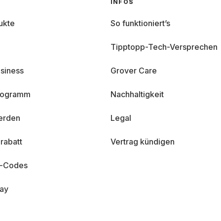
INFOS
ukte
So funktioniert’s
Tipptopp-Tech-Versprechen
siness
Grover Care
programm
Nachhaltigkeit
erden
Legal
rabatt
Vertrag kündigen
n-Codes
day