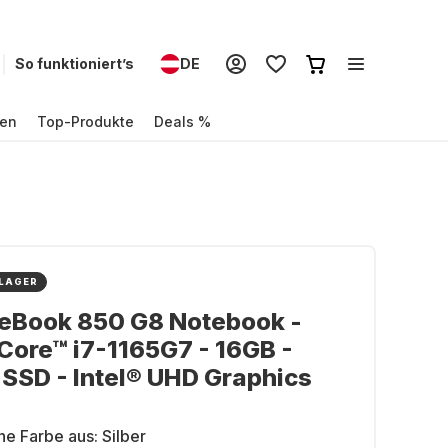
So funktioniert’s
DE
en
Top-Produkte
Deals %
 LAGER
teBook 850 G8 Notebook -
 Core™ i7-1165G7 - 16GB -
SSD - Intel® UHD Graphics
ne Farbe aus:
Silber