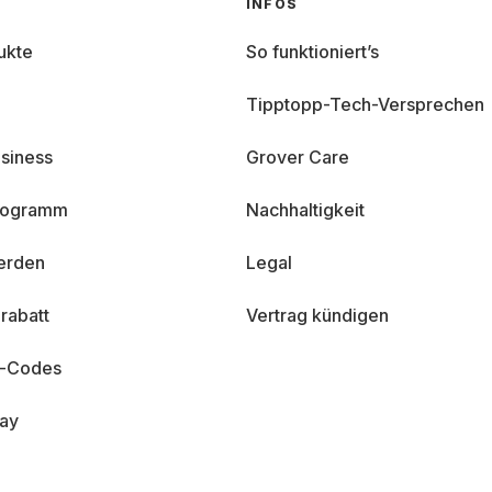
INFOS
ukte
So funktioniert’s
Tipptopp-Tech-Versprechen
siness
Grover Care
programm
Nachhaltigkeit
erden
Legal
rabatt
Vertrag kündigen
n-Codes
day