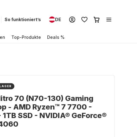
So funktioniert’s
DE
en
Top-Produkte
Deals %
 LAGER
itro 70 (N70-130) Gaming
op - AMD Ryzen™ 7 7700 -
 1TB SSD - NVIDIA® GeForce®
4060