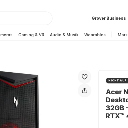
Grover Business
ameras
Gaming & VR
Audio & Musik
Wearables
Mark
NICHT AUF
Acer N
Deskt
32GB -
RTX™ 