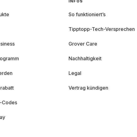
INFOS
ukte
So funktioniert’s
Tipptopp-Tech-Versprechen
siness
Grover Care
programm
Nachhaltigkeit
erden
Legal
rabatt
Vertrag kündigen
n-Codes
day