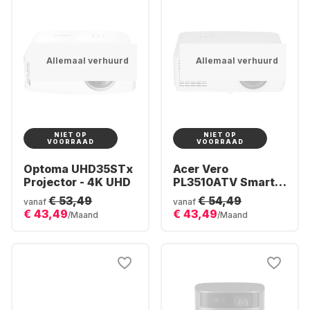
Allemaal verhuurd
Allemaal verhuurd
NIET OP
NIET OP
VOORRAAD
VOORRAAD
Optoma UHD35STx
Acer Vero
Projector - 4K UHD
PL3510ATV Smart
Projector - Full HD
€ 53,49
€ 54,49
vanaf
vanaf
€ 43,49
€ 43,49
/Maand
/Maand