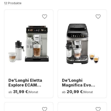
12 Produkte
De'Longhi Eletta
De'Longhi
Explore ECAM
Magnifica Evo
450.55
ECAM 290.81.TB
31,99 €
20,99 €
ab
/Monat
ab
/Monat
Kaffeemaschine
Kaffeemaschine