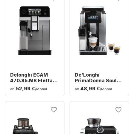
Delonghi ECAM
De'Longhi
470.85.MB Eletta
PrimaDonna Soul
Ultra
ECAM610.75.MB
52,99 €
48,99 €
ab
/Monat
ab
/Monat
Kaffeemaschine