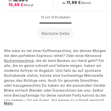
18,99 €
ab
11,99 €
Küchenmaschine
ab
/Monat
15,49 €
/Monat
12 von 12 Produkten
Nächste Seite
Wie wäre es mit einer Kaffeemaschine, die deinen Morgen
mit dem perfekten Espresso rettet? Oder einer Kenwood
Küchenmaschine
, die dir beim Backen zur Hand geht? Für
alle, die es gerne schnell und fettarm mögen, haben wir
moderne Airfryer im Angebot. Und falls du auf spontane
Kochabende stehst, könnte eine hochwertige Mikrowelle
genau das Richtige sein. Auch für gesunde Smoothies
oder hausgemachtes Eis haben wir die passenden Geräte:
Miete einfach Blender oder Eismaschinen bei uns. Selbst
eine Bierzapfanlage für deine nächste Party kannst du bei
uns mieten – für ein Event, das keiner so schnell vergisst!
Mehr
Miete einen Kaffeevollautomaten