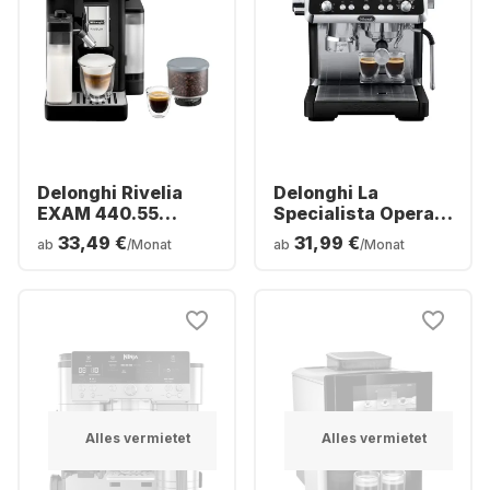
Delonghi Rivelia
Delonghi La
EXAM 440.55
Specialista Opera
Kaffeemaschine
EC9555 Coffee
33,49 €
31,99 €
ab
/Monat
ab
/Monat
Machine
Alles vermietet
Alles vermietet