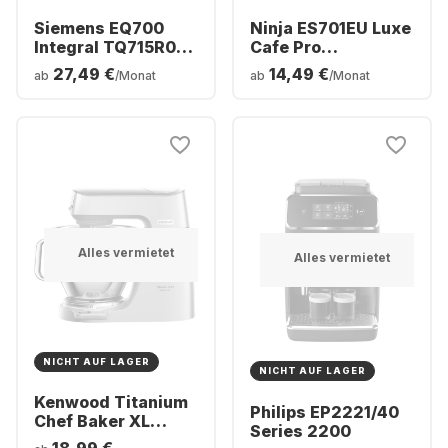
Siemens EQ700
Ninja ES701EU Luxe
Integral TQ715R03
Cafe Pro
Coffee Machine
Kafeemaschine
27,49 €
14,49 €
ab
/Monat
ab
/Monat
Alles vermietet
Alles vermietet
NICHT AUF LAGER
NICHT AUF LAGER
Kenwood Titanium
Philips EP2221/40
Chef Baker XL
Series 2200
KVL85.004