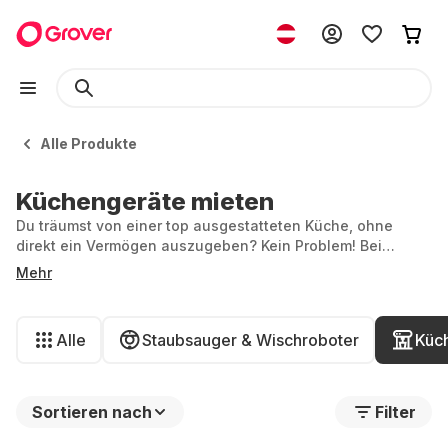
Alle Produkte
Küchengeräte mieten
Du träumst von einer top ausgestatteten Küche, ohne
direkt ein Vermögen auszugeben? Kein Problem! Bei
Grover kannst du ganz einfach Küchengeräte mieten und
Mehr
dich dabei so richtig austoben. Egal, ob du
leidenschaftlicher Hobbykoch bist oder einfach mal etwas
Neues ausprobieren möchtest, bei uns findest du alles,
Alle
Staubsauger & Wischroboter
Küc
was dein Küchenherz begehrt.
Sortieren nach
Filter