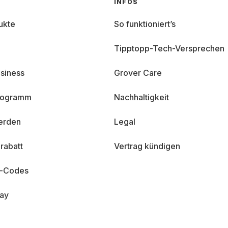
INFOS
ukte
So funktioniert’s
Tipptopp-Tech-Versprechen
siness
Grover Care
programm
Nachhaltigkeit
erden
Legal
rabatt
Vertrag kündigen
n-Codes
day