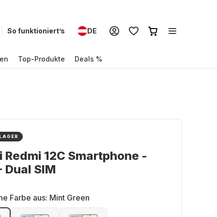
So funktioniert’s
DE
en
Top-Produkte
Deals %
 LAGER
i Redmi 12C Smartphone -
 Dual SIM
ne Farbe aus:
Mint Green