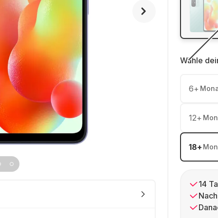
Wähle dei
6
+
Mona
12
+
Mon
18
+
Mon
14 Ta
Nach
Dana