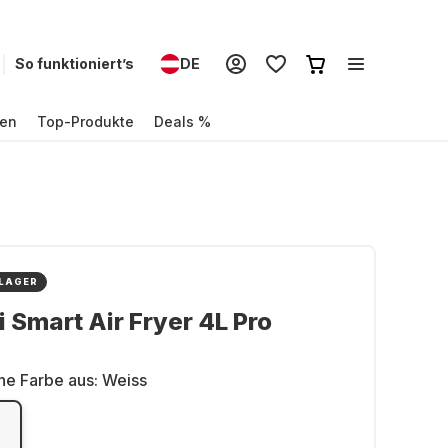
So funktioniert’s
DE
en
Top-Produkte
Deals %
 LAGER
 Smart Air Fryer 4L Pro
ne Farbe aus:
Weiss