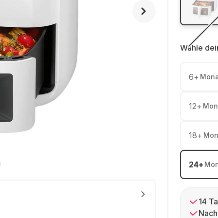
Wähle dei
6
+
Mona
12
+
Mon
18
+
Mon
24
+
Mon
14 Ta
Nach