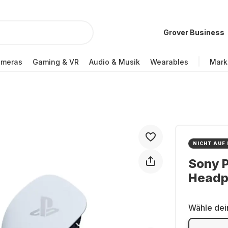
Grover Business
ameras
Gaming & VR
Audio & Musik
Wearables
Mark
NICHT AUF
Sony P
Headp
Wähle dei