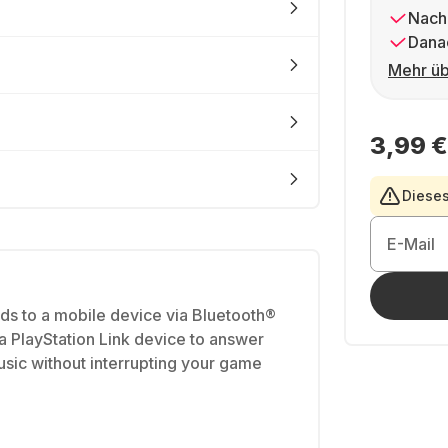
Nach
Dana
Mehr üb
3,99 €
Dieses
E-Mail
s to a mobile device via Bluetooth®
a PlayStation Link device to answer
music without interrupting your game