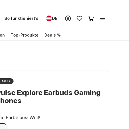
So funktioniert’s
DE
en
Top-Produkte
Deals %
 LAGER
ulse Explore Earbuds Gaming
hones
ne Farbe aus:
Weiß