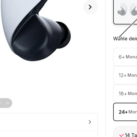
Wähle dei
6
+
Mona
12
+
Mon
18
+
Mon
24
+
Mon
14 Ta