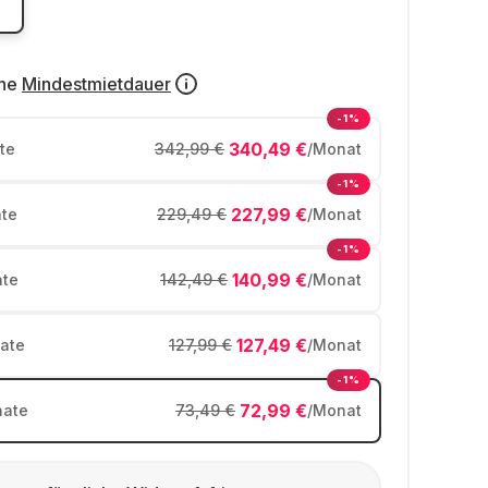
ne
Mindestmietdauer
-1%
340,49 €
te
342,99 €
/Monat
-1%
227,99 €
te
229,49 €
/Monat
-1%
140,99 €
te
142,49 €
/Monat
127,49 €
ate
127,99 €
/Monat
-1%
72,99 €
ate
73,49 €
/Monat