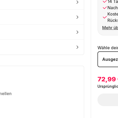
14 Ta
Nach
Kost
Rück
Mehr üb
Wähle de
Ausgez
72,99
Ursprüngli
amellen