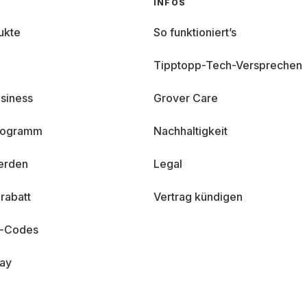
INFOS
ukte
So funktioniert’s
Tipptopp-Tech-Versprechen
siness
Grover Care
programm
Nachhaltigkeit
erden
Legal
rabatt
Vertrag kündigen
n-Codes
day