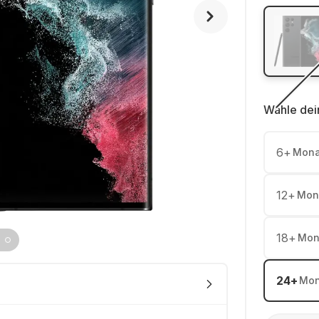
Wähle dei
6
+
Mona
12
+
Mon
18
+
Mon
24
+
Mon