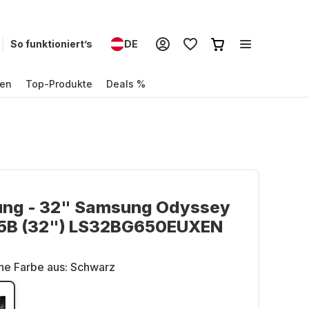
So funktioniert’s
DE
en
Top-Produkte
Deals %
ng - 32" Samsung Odyssey
5B (32") LS32BG650EUXEN
ne Farbe aus:
Schwarz