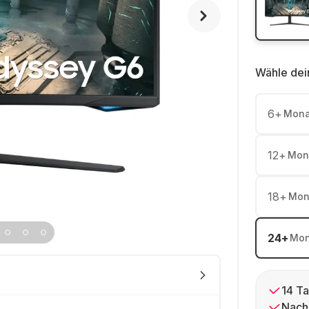
Wähle dei
6
+
Mona
12
+
Mon
18
+
Mon
24
+
Mon
14 Ta
Nach