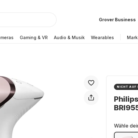
Grover Business
ameras
Gaming & VR
Audio & Musik
Wearables
Mark
NICHT AUF
Philip
BRI955
Wähle dei