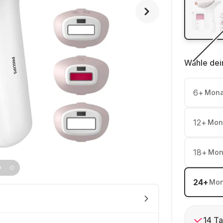
Wähle dei
6
+
Mona
12
+
Mon
18
+
Mon
24
+
Mon
14 Ta