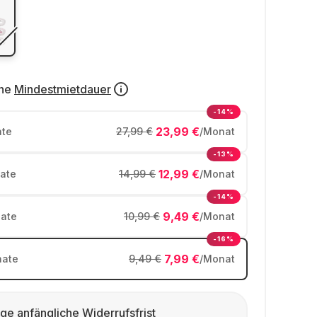
ne
Mindestmietdauer
-14%
23,99 €
te
27,99 €
/Monat
-13%
12,99 €
ate
14,99 €
/Monat
-14%
9,49 €
ate
10,99 €
/Monat
-16%
7,99 €
ate
9,49 €
/Monat
ge anfängliche Widerrufsfrist