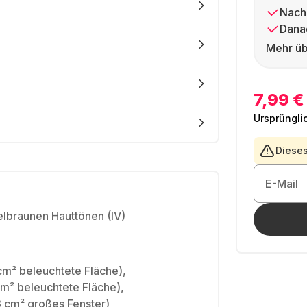
Nach
Dana
Mehr üb
7,99 €
Ursprüngli
Dieses
E-Mail
elbraunen Hauttönen (IV)
cm² beleuchtete Fläche),
cm² beleuchtete Fläche),
3 cm² großes Fenster)