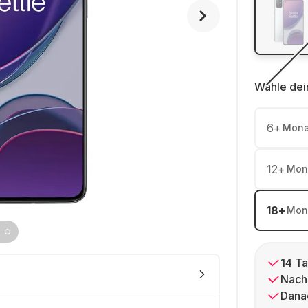
Wähle dei
6
+
Mona
12
+
Mon
18
+
Mon
14 Ta
Nach
Dana