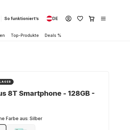
So funktioniert’s
DE
en
Top-Produkte
Deals %
 LAGER
us 8T Smartphone - 128GB -
ne Farbe aus:
Silber