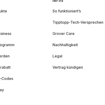
INFOS
ukte
So funktioniert’s
Tipptopp-Tech-Versprechen
siness
Grover Care
programm
Nachhaltigkeit
erden
Legal
rabatt
Vertrag kündigen
n-Codes
day