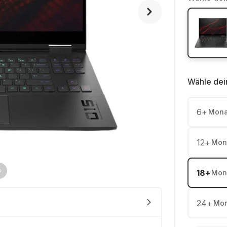
Wähle dei
6
+
Mona
12
+
Mon
18
+
Mon
24
+
Mon