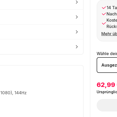
14 Ta
Nach
Kost
Rück
Mehr üb
Wähle de
Ausgez
62,99
Ursprüngli
 1080), 144Hz