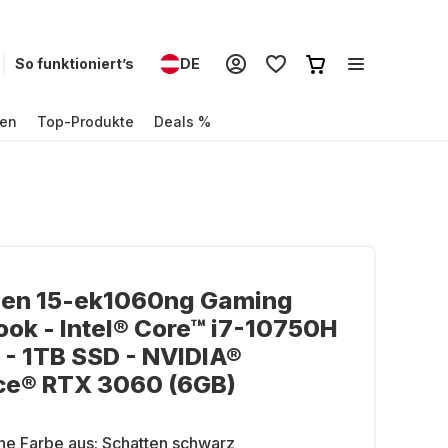
So funktioniert’s
DE
en
Top-Produkte
Deals %
en 15-ek1060ng Gaming
ok - Intel® Core™ i7-10750H
 - 1TB SSD - NVIDIA®
ce® RTX 3060 (6GB)
ne Farbe aus:
Schatten schwarz